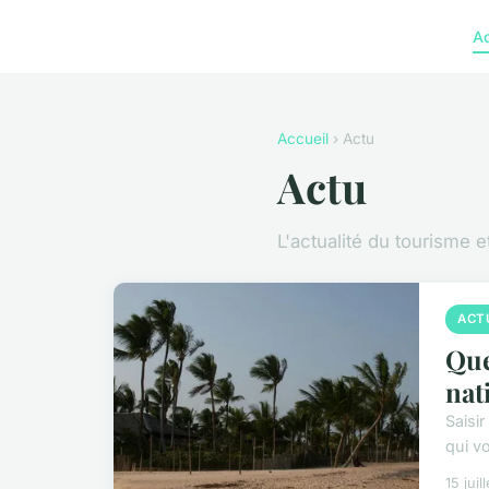
A
Accueil
› Actu
Actu
L'actualité du tourisme 
ACT
Que
nat
Saisir
qui v
15 juil