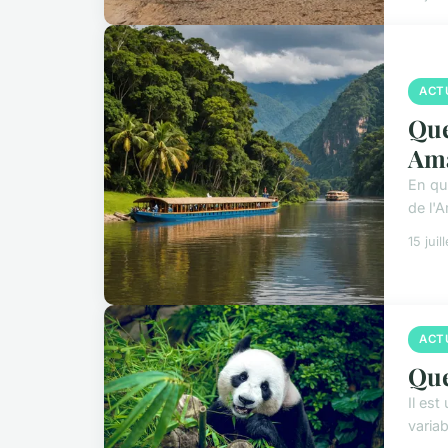
ACT
Que
Ama
En qu
de l'
15 juil
ACT
Que
Il est
variab