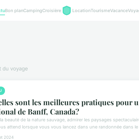
ctu
Bon plan
Camping
Croisière
Location
Tourisme
Vacance
Voya
et du voyage
U
lles sont les meilleures pratiques pour 
ional de Banff, Canada?
 la beauté de la nature sauvage, admirer les paysages spectaculaire
ous attend lorsque vous vous lancez dans une randonnée dans le p
let 2024