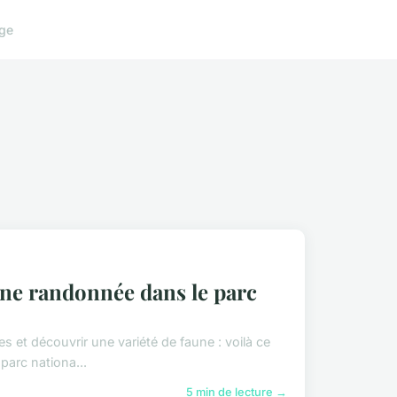
ge
une randonnée dans le parc
s et découvrir une variété de faune : voilà ce
arc nationa...
5 min de lecture →