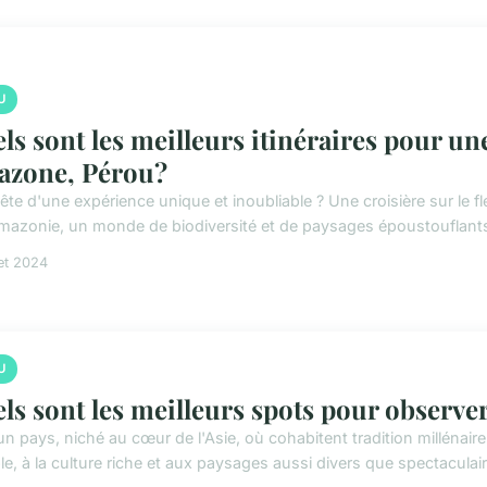
U
ls sont les meilleurs itinéraires pour une
zone, Pérou?
ête d'une expérience unique et inoubliable ? Une croisière sur l
Amazonie, un monde de biodiversité et de paysages époustouflants.
let 2024
U
ls sont les meilleurs spots pour observe
 un pays, niché au cœur de l'Asie, où cohabitent tradition millénai
le, à la culture riche et aux paysages aussi divers que spectaculair