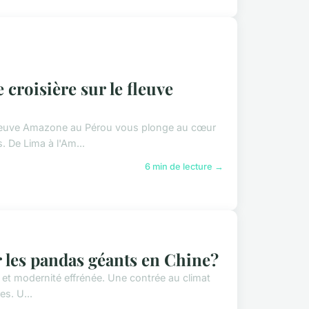
 croisière sur le fleuve
e fleuve Amazone au Pérou vous plonge au cœur
 De Lima à l'Am...
6 min de lecture →
r les pandas géants en Chine?
re et modernité effrénée. Une contrée au climat
es. U...