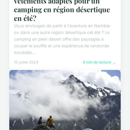
vêtements adaptés pour un
camping en région désertique
en été?
Vous envisagez de partir à l'aventure en Namibie
ou dans une autre région désertique cet été ? Le
camping en plein désert offre des paysages à
couper le souffle et une expérience de randonée
inoubliab...
15 juillet 2024
6 min de lecture →